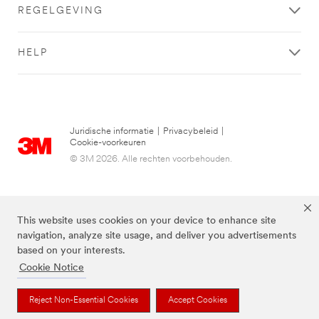
REGELGEVING
HELP
Juridische informatie
|
Privacybeleid
|
Cookie-voorkeuren
© 3M 2026. Alle rechten voorbehouden.
This website uses cookies on your device to enhance site
navigation, analyze site usage, and deliver you advertisements
based on your interests.
Cookie Notice
De bovenstaande merken zijn handelsmerken van 3M.we
Reject Non-Essential Cookies
Accept Cookies