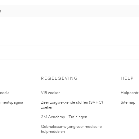
REGELGEVING
HELP
media
VIB zoeken
Helpcent
mentspagina
Zeer zorgwekkende stoffen (SVHC)
Sitemap
zoeken
3M Academy - Trainingen
Gebruiksaanwijzing voor medische
hulpmiddelen