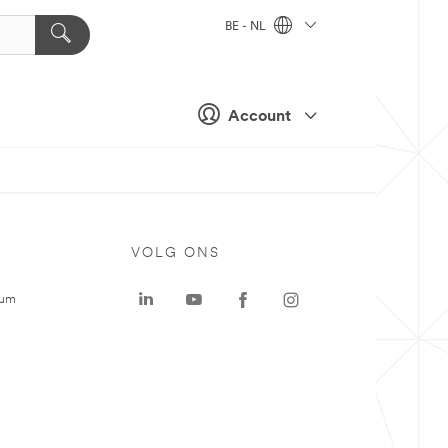
BE - NL
Account
VOLG ONS
rum