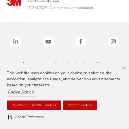
Cookie-voorkeuren
© 3M 2026. Alle rechten voorbehouden.
De bovenstaande merken zijn handelsmerken van 3M.we
This website uses cookies on your device to enhance site
navigation, analyze site usage, and deliver you advertisements
based on your interests.
Cookie Notice
Reject Non-Essential Cookies
Accept Cookies
Cookie Preferences