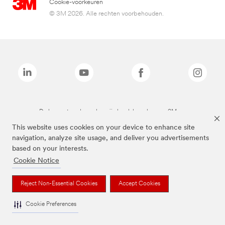
Cookie-voorkeuren
© 3M 2026. Alle rechten voorbehouden.
De bovenstaande merken zijn handelsmerken van 3M.we
This website uses cookies on your device to enhance site
navigation, analyze site usage, and deliver you advertisements
based on your interests.
Cookie Notice
Reject Non-Essential Cookies
Accept Cookies
Cookie Preferences