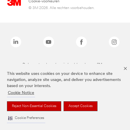
Cookie-voorkeuren
© 3M 2026. Alle rechten voorbehouden.
De bovenstaande merken zijn handelsmerken van 3M.we
This website uses cookies on your device to enhance site
navigation, analyze site usage, and deliver you advertisements
based on your interests.
Cookie Notice
Reject Non-Essential Cookies
Accept Cookies
Cookie Preferences