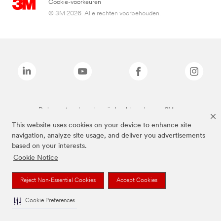
Cookie-voorkeuren
© 3M 2026. Alle rechten voorbehouden.
De bovenstaande merken zijn handelsmerken van 3M.we
This website uses cookies on your device to enhance site
navigation, analyze site usage, and deliver you advertisements
based on your interests.
Cookie Notice
Reject Non-Essential Cookies
Accept Cookies
Cookie Preferences