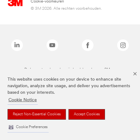
Cookie-voorkeuren
© 3M 2026. Alle rechten voorbehouden.
De bovenstaande merken zijn handelsmerken van 3M.we
This website uses cookies on your device to enhance site
navigation, analyze site usage, and deliver you advertisements
based on your interests.
Cookie Notice
Reject Non-Essential Cookies
Accept Cookies
Cookie Preferences