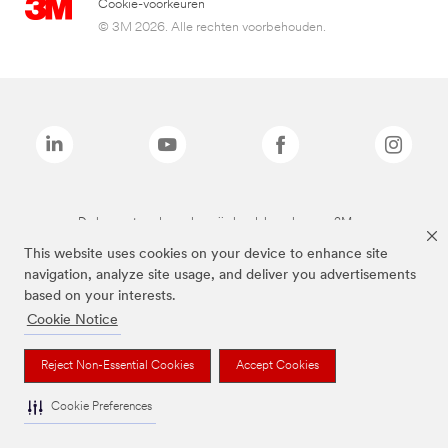
Cookie-voorkeuren
© 3M 2026. Alle rechten voorbehouden.
De bovenstaande merken zijn handelsmerken van 3M.we
This website uses cookies on your device to enhance site
navigation, analyze site usage, and deliver you advertisements
based on your interests.
Cookie Notice
Reject Non-Essential Cookies
Accept Cookies
Cookie Preferences