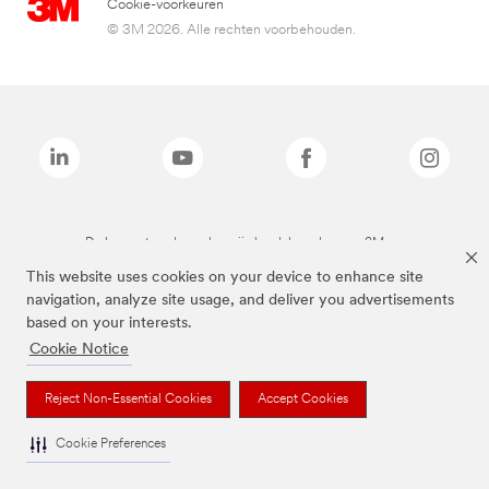
Cookie-voorkeuren
© 3M 2026. Alle rechten voorbehouden.
De bovenstaande merken zijn handelsmerken van 3M.we
This website uses cookies on your device to enhance site
navigation, analyze site usage, and deliver you advertisements
based on your interests.
Cookie Notice
Reject Non-Essential Cookies
Accept Cookies
Cookie Preferences