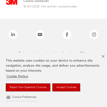
Cookie-voorkeuren
© 3M 2026. Alle rechten voorbehouden.
De bovenstaande merken zijn handelsmerken van 3M.we
This website uses cookies on your device to enhance site
navigation, analyze site usage, and deliver you advertisements
based on your interests.
Cookie Notice
Reject Non-Essential Cookies
Accept Cookies
Cookie Preferences