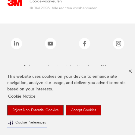
Cookie-voorkeuren
© 3M 2026. Alle rechten voorbehouden.
De bovenstaande merken zijn handelsmerken van 3M.we
This website uses cookies on your device to enhance site
navigation, analyze site usage, and deliver you advertisements
based on your interests.
Cookie Notice
Reject Non-Essential Cookies
Accept Cookies
Cookie Preferences