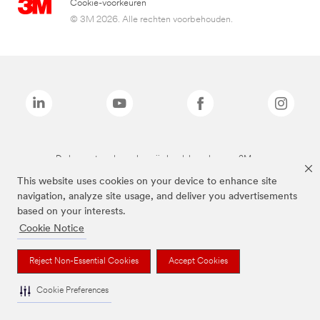
Cookie-voorkeuren
© 3M 2026. Alle rechten voorbehouden.
De bovenstaande merken zijn handelsmerken van 3M.we
This website uses cookies on your device to enhance site
navigation, analyze site usage, and deliver you advertisements
based on your interests.
Cookie Notice
Reject Non-Essential Cookies
Accept Cookies
Cookie Preferences