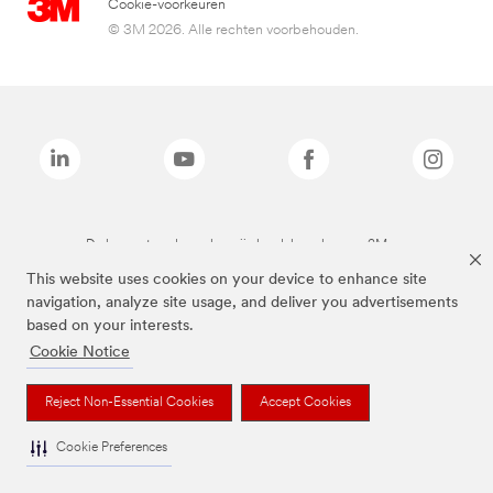
Cookie-voorkeuren
© 3M 2026. Alle rechten voorbehouden.
De bovenstaande merken zijn handelsmerken van 3M.we
This website uses cookies on your device to enhance site
navigation, analyze site usage, and deliver you advertisements
based on your interests.
Cookie Notice
Reject Non-Essential Cookies
Accept Cookies
Cookie Preferences