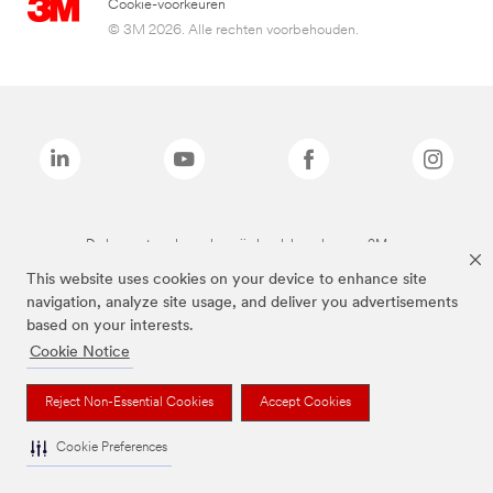
Cookie-voorkeuren
© 3M 2026. Alle rechten voorbehouden.
De bovenstaande merken zijn handelsmerken van 3M.we
This website uses cookies on your device to enhance site
navigation, analyze site usage, and deliver you advertisements
based on your interests.
Cookie Notice
Reject Non-Essential Cookies
Accept Cookies
Cookie Preferences