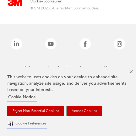
Cookie-voorkeuren
© 3M 2026. Alle rechten voorbehouden.
De bovenstaande merken zijn handelsmerken van 3M.we
This website uses cookies on your device to enhance site
navigation, analyze site usage, and deliver you advertisements
based on your interests.
Cookie Notice
Reject Non-Essential Cookies
Accept Cookies
Cookie Preferences