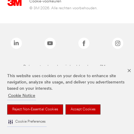
Cookie-voorkeuren
© 3M 2026. Alle rechten voorbehouden.
De bovenstaande merken zijn handelsmerken van 3M.we
This website uses cookies on your device to enhance site
navigation, analyze site usage, and deliver you advertisements
based on your interests.
Cookie Notice
Reject Non-Essential Cookies
Accept Cookies
Cookie Preferences