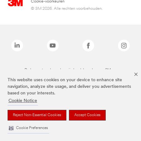
Cookie-voorkeuren
© 3M 2026. Alle rechten voorbehouden.
De bovenstaande merken zijn handelsmerken van 3M.we
This website uses cookies on your device to enhance site
navigation, analyze site usage, and deliver you advertisements
based on your interests.
Cookie Notice
Reject Non-Essential Cookies
Accept Cookies
Cookie Preferences