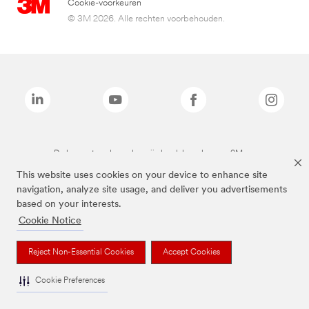
Cookie-voorkeuren
© 3M 2026. Alle rechten voorbehouden.
De bovenstaande merken zijn handelsmerken van 3M.we
This website uses cookies on your device to enhance site
navigation, analyze site usage, and deliver you advertisements
based on your interests.
Cookie Notice
Reject Non-Essential Cookies
Accept Cookies
Cookie Preferences