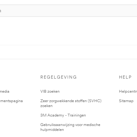
REGELGEVING
HELP
media
VIB zoeken
Helpcent
mentspagina
Zeer zorgwekkende stoffen (SVHC)
Sitemap
zoeken
3M Academy - Trainingen
Gebruiksaanwijzing voor medische
hulpmiddelen