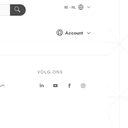
BE - NL
Account
VOLG ONS
rum