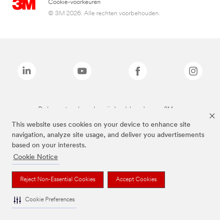
Cookie-voorkeuren
© 3M 2026. Alle rechten voorbehouden.
De bovenstaande merken zijn handelsmerken van 3M.we
This website uses cookies on your device to enhance site
navigation, analyze site usage, and deliver you advertisements
based on your interests.
Cookie Notice
Reject Non-Essential Cookies
Accept Cookies
Cookie Preferences