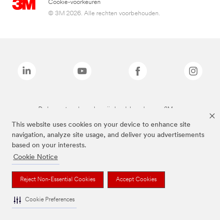
Cookie-voorkeuren
© 3M 2026. Alle rechten voorbehouden.
De bovenstaande merken zijn handelsmerken van 3M.we
This website uses cookies on your device to enhance site
navigation, analyze site usage, and deliver you advertisements
based on your interests.
Cookie Notice
Reject Non-Essential Cookies
Accept Cookies
Cookie Preferences