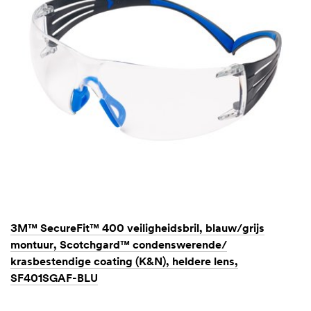
3M™ SecureFit™ 400 veiligheidsbril, blauw/grijs
montuur, Scotchgard™ condenswerende/
krasbestendige coating (K&N), heldere lens,
SF401SGAF-BLU