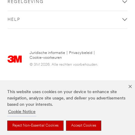
REGELGEVING
HELP
Juridische informatie
|
Privacybeleid
|
Cookie-voorkeuren
© 3M 2026. Alle rechten voorbehouden.
This website uses cookies on your device to enhance site
navigation, analyze site usage, and deliver you advertisements
based on your interests.
Cookie Notice
De bovenstaande merken zijn handelsmerken van 3M.we
Reject Non-Essential Cookies
Accept Cookies