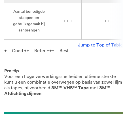
Aantal benodigde
stappen en
+ + +
+ + +
gebruiksgemak bij
aanbrengen
Jump to Top of Table
+ = Goed ++ = Beter +++ = Best
Pro-tip​
Voor een hoge verwerkingssnelheid en ultieme sterkte
kunt u een combinatie overwegen op basis van zowel lijm
als tapes, bijvoorbeeld
3M™ VHB™ Tape
met
3M™
Afdichtingslijmen