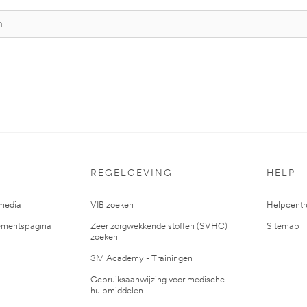
REGELGEVING
HELP
media
VIB zoeken
Helpcent
mentspagina
Zeer zorgwekkende stoffen (SVHC)
Sitemap
zoeken
3M Academy - Trainingen
Gebruiksaanwijzing voor medische
hulpmiddelen