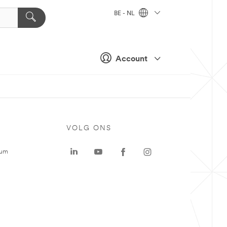
BE - NL
Account
VOLG ONS
rum