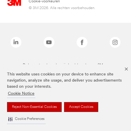
Cookie-voorkeuren
© 3M 2026. Alle rechten voorbehouden.
De bovenstaande merken zijn handelsmerken van 3M.we
This website uses cookies on your device to enhance site
navigation, analyze site usage, and deliver you advertisements
based on your interests.
Cookie Notice
Reject Non-Essential Cookies
Accept Cookies
Cookie Preferences