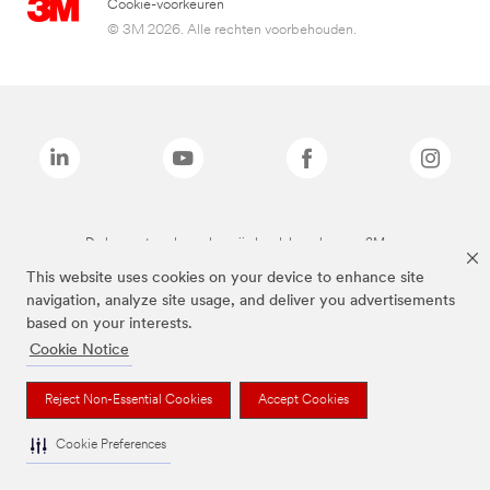
Cookie-voorkeuren
© 3M 2026. Alle rechten voorbehouden.
De bovenstaande merken zijn handelsmerken van 3M.we
This website uses cookies on your device to enhance site
navigation, analyze site usage, and deliver you advertisements
based on your interests.
Cookie Notice
Reject Non-Essential Cookies
Accept Cookies
Cookie Preferences