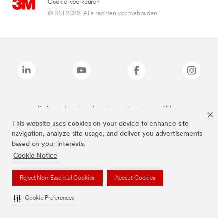
Cookie-voorkeuren
© 3M 2026. Alle rechten voorbehouden.
De bovenstaande merken zijn handelsmerken van 3M.we
This website uses cookies on your device to enhance site
navigation, analyze site usage, and deliver you advertisements
based on your interests.
Cookie Notice
Reject Non-Essential Cookies
Accept Cookies
Cookie Preferences