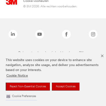
Cookie-voorkeuren
© 3M 2026. Alle rechten voorbehouden.
De bovenstaande merken zijn handelsmerken van 3M.we
This website uses cookies on your device to enhance site
navigation, analyze site usage, and deliver you advertisements
based on your interests.
Cookie Notice
Reject Non-Essential Cookies
Accept Cookies
Cookie Preferences