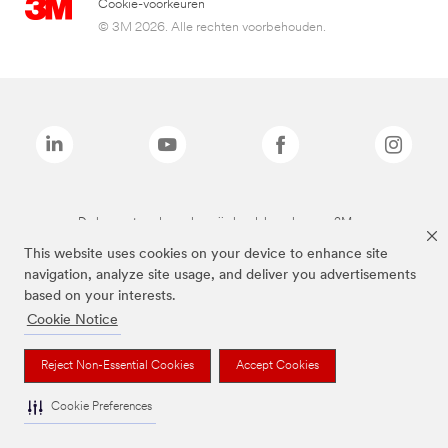
Cookie-voorkeuren
© 3M 2026. Alle rechten voorbehouden.
De bovenstaande merken zijn handelsmerken van 3M.we
This website uses cookies on your device to enhance site
navigation, analyze site usage, and deliver you advertisements
based on your interests.
Cookie Notice
Reject Non-Essential Cookies
Accept Cookies
Cookie Preferences