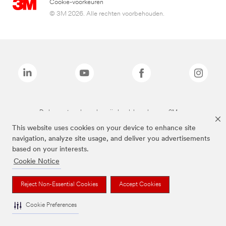
Cookie-voorkeuren
© 3M 2026. Alle rechten voorbehouden.
De bovenstaande merken zijn handelsmerken van 3M.we
This website uses cookies on your device to enhance site
navigation, analyze site usage, and deliver you advertisements
based on your interests.
Cookie Notice
Reject Non-Essential Cookies
Accept Cookies
Cookie Preferences