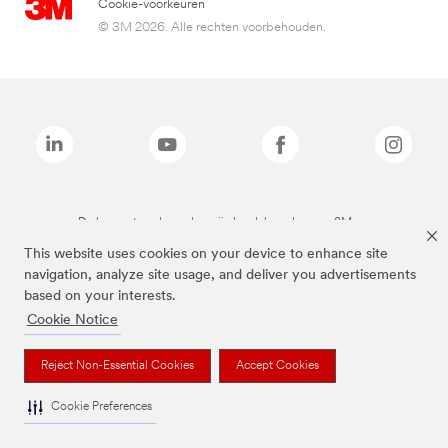
Cookie-voorkeuren
© 3M 2026. Alle rechten voorbehouden.
De bovenstaande merken zijn handelsmerken van 3M.we
This website uses cookies on your device to enhance site
navigation, analyze site usage, and deliver you advertisements
based on your interests.
Cookie Notice
Reject Non-Essential Cookies
Accept Cookies
Cookie Preferences