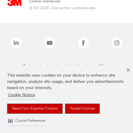
Cookie-voorkeuren
© 3M 2026. Alle rechten voorbehouden.
De bovenstaande merken zijn handelsmerken van 3M.we
This website uses cookies on your device to enhance site
navigation, analyze site usage, and deliver you advertisements
based on your interests.
Cookie Notice
Reject Non-Essential Cookies
Accept Cookies
Cookie Preferences