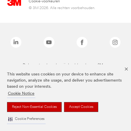
Cookie-voorkeuren
© 3M 2026. Alle rechten voorbehouden.
De bovenstaande merken zijn handelsmerken van 3M.we
This website uses cookies on your device to enhance site
navigation, analyze site usage, and deliver you advertisements
based on your interests.
Cookie Notice
Reject Non-Essential Cookies
Accept Cookies
Cookie Preferences