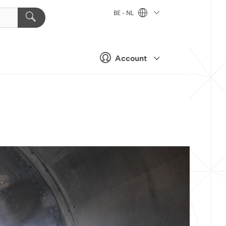
BE - NL
Account