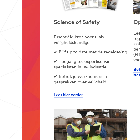
Science of Safety
Op
Lee
Essentiële bron voor u als
reg
veiligheidskundige
laa
per
✔ Blijf up to date met de regelgeving
(PB
voo
✔ Toegang tot expertise van
specialisten in uw industrie
Bek
bed
✔ Betrek je werknemers in
gesprekken over veiligheid
Lees hier verder