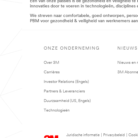
Een van onze passies is de gezondheid en veiligheid 
products/?
innovaties door te voeren in technologieën, disciplines
N=5002385+8709322+8711017+8711405+
**Site
We streven naar comfortabele, goed ontworpen, perso
area
PBM voor gezondheid & veiligheid van werknemers aan
**
HearingProtection_SiteArea
***
url**
ONZE ONDERNEMING
NIEUWS
/3M/nl_BE/company-
base-
bnl/all-
Over 3M
Nieuws en 
3m-
products/?
Carrières
3M Abonne
N=5002385+8709322+8711017+8711405+
**Site
Investor Relations (Engels)
area
**
Partners & Leveranciers
NewandFeaturedProducts_SiteArea
Duurzaamheid (US, Engels)
***
url**
Technologieën
/3M/nl_BE/worker-
health-
safety-
nl-
be/personal-
Juridische informatie
|
Privacybeleid
|
Cooki