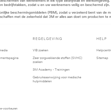
te beschermen van werknemers in elk type bedrijfstak en werkomgeving
 en bedrijfstakken, zodat u en uw werknemers veilig en beschermd zijn.
8720545&rt=r3
onlijke beschermingsmiddelen (PBM), zodat u verzekerd bent van de m
schaffen met de zekerheid dat 3M er alles aan doet om producten te
REGELGEVING
HELP
media
VIB zoeken
Helpcent
mentspagina
Zeer zorgwekkende stoffen (SVHC)
Sitemap
8720546&rt=r3
zoeken
3M Academy - Trainingen
Gebruiksaanwijzing voor medische
hulpmiddelen
e-voorkeuren