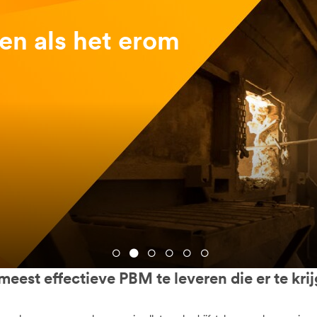
8720542&rt=r3
n als het erom
8720549&rt=r3
eest effectieve PBM te leveren die er te krij