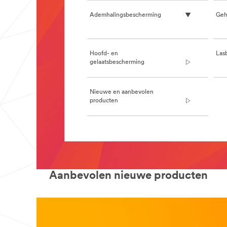
Ademhalingsbescherming
Geh
Hoofd- en
Las
gelaatsbescherming
Nieuwe en aanbevolen
producten
**Site
area
**
DisposableRespirators_SiteArea
***
Aanbevolen nieuwe producten
url**
Onderhoudsvrije
maskers
/3M/nl_BE/company-
base-
bnl/all-