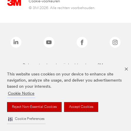
Cookie-voorkeuren
© 3M 2026. Alle rechten voorbehouden.
De bovenstaande merken zijn handelsmerken van 3M.we
This website uses cookies on your device to enhance site
navigation, analyze site usage, and deliver you advertisements
based on your interests.
Cookie Notice
Reject Non-Essential Cookies
Accept Cookies
Cookie Preferences