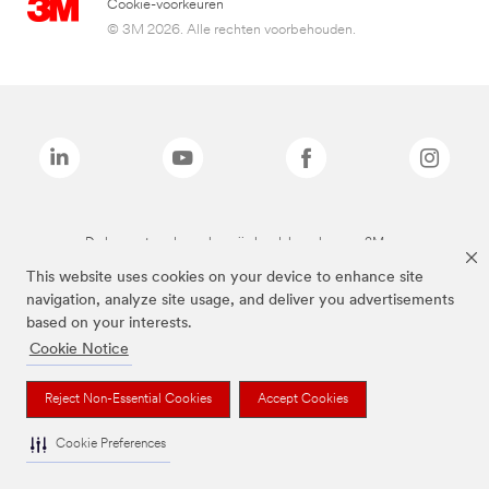
Cookie-voorkeuren
© 3M 2026. Alle rechten voorbehouden.
De bovenstaande merken zijn handelsmerken van 3M.we
This website uses cookies on your device to enhance site
navigation, analyze site usage, and deliver you advertisements
based on your interests.
Cookie Notice
Reject Non-Essential Cookies
Accept Cookies
Cookie Preferences