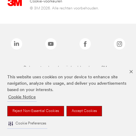
Cookie-voorkeuren
© 3M 2026. Alle rechten voorbehouden.
De bovenstaande merken zijn handelsmerken van 3M.we
This website uses cookies on your device to enhance site
navigation, analyze site usage, and deliver you advertisements
based on your interests.
Cookie Notice
Reject Non-Essential Cookies
Accept Cookies
Cookie Preferences