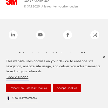
Cookie-voorkeuren
© 3M 2026. Alle rechten voorbehouden.
De bovenstaande merken zijn handelsmerken van 3M.we
This website uses cookies on your device to enhance site
navigation, analyze site usage, and deliver you advertisements
based on your interests.
Cookie Notice
Reject Non-Essential Cookies
Accept Cookies
Cookie Preferences