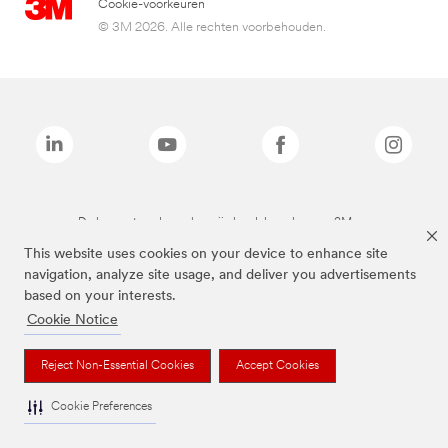
Cookie-voorkeuren
© 3M 2026. Alle rechten voorbehouden.
De bovenstaande merken zijn handelsmerken van 3M.we
This website uses cookies on your device to enhance site
navigation, analyze site usage, and deliver you advertisements
based on your interests.
Cookie Notice
Reject Non-Essential Cookies
Accept Cookies
Cookie Preferences