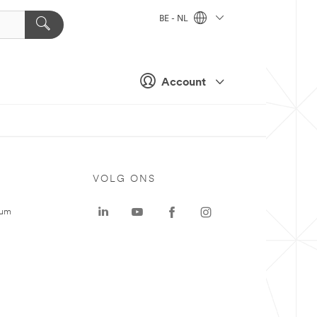
BE - NL
Account
VOLG ONS
rum