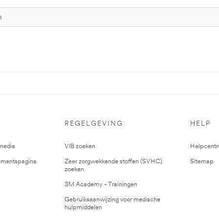
REGELGEVING
HELP
media
VIB zoeken
Helpcent
mentspagina
Zeer zorgwekkende stoffen (SVHC)
Sitemap
zoeken
3M Academy - Trainingen
Gebruiksaanwijzing voor medische
hulpmiddelen