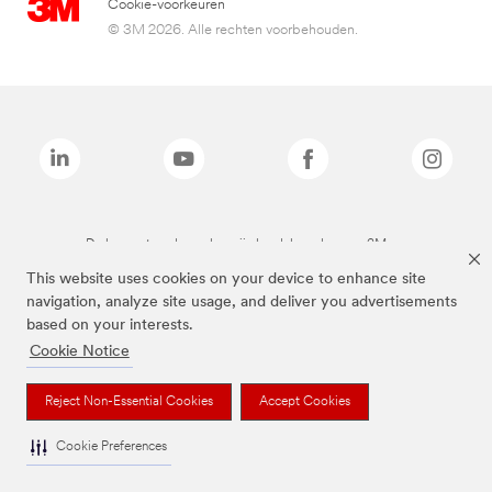
Cookie-voorkeuren
© 3M 2026. Alle rechten voorbehouden.
De bovenstaande merken zijn handelsmerken van 3M.we
This website uses cookies on your device to enhance site
navigation, analyze site usage, and deliver you advertisements
based on your interests.
Cookie Notice
Reject Non-Essential Cookies
Accept Cookies
Cookie Preferences