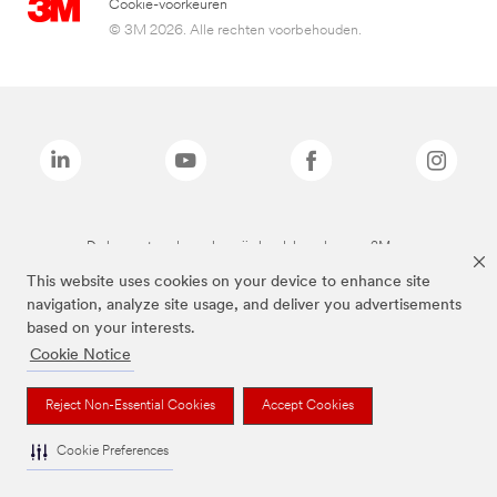
Cookie-voorkeuren
© 3M 2026. Alle rechten voorbehouden.
De bovenstaande merken zijn handelsmerken van 3M.we
This website uses cookies on your device to enhance site
navigation, analyze site usage, and deliver you advertisements
based on your interests.
Cookie Notice
Reject Non-Essential Cookies
Accept Cookies
Cookie Preferences