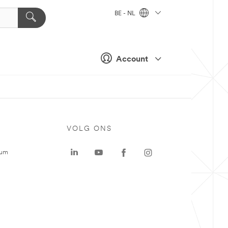
BE - NL
Account
VOLG ONS
rum