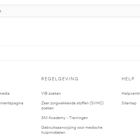
REGELGEVING
HELP
media
VIB zoeken
Helpcent
mentspagina
Zeer zorgwekkende stoffen (SVHC)
Sitemap
zoeken
3M Academy - Trainingen
Gebruiksaanwijzing voor medische
hulpmiddelen