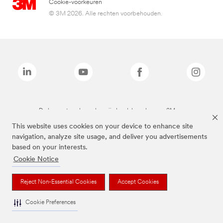
Cookie-voorkeuren
© 3M 2026. Alle rechten voorbehouden.
De bovenstaande merken zijn handelsmerken van 3M.we
This website uses cookies on your device to enhance site
navigation, analyze site usage, and deliver you advertisements
based on your interests.
Cookie Notice
Reject Non-Essential Cookies
Accept Cookies
Cookie Preferences