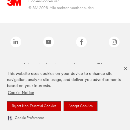
Cookie-voorkeuren
© 3M 2026. Alle rechten voorbehouden.
De bovenstaande merken zijn handelsmerken van 3M.we
This website uses cookies on your device to enhance site
navigation, analyze site usage, and deliver you advertisements
based on your interests.
Cookie Notice
Reject Non-Essential Cookies
Accept Cookies
Cookie Preferences