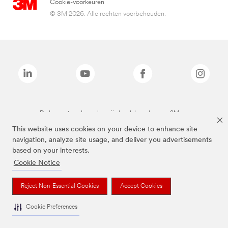
Cookie-voorkeuren
© 3M 2026. Alle rechten voorbehouden.
De bovenstaande merken zijn handelsmerken van 3M.we
This website uses cookies on your device to enhance site
navigation, analyze site usage, and deliver you advertisements
based on your interests.
Cookie Notice
Reject Non-Essential Cookies
Accept Cookies
Cookie Preferences