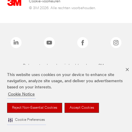
Cookie-voorkeuren
© 3M 2026. Alle rechten voorbehouden.
De bovenstaande merken zijn handelsmerken van 3M.we
This website uses cookies on your device to enhance site
navigation, analyze site usage, and deliver you advertisements
based on your interests.
Cookie Notice
Reject Non-Essential Cookies
Accept Cookies
Cookie Preferences