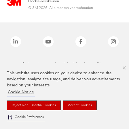
Cookie-voorkeuren
© 3M 2026. Alle rechten voorbehouden.
De bovenstaande merken zijn handelsmerken van 3M.we
This website uses cookies on your device to enhance site
navigation, analyze site usage, and deliver you advertisements
based on your interests.
Cookie Notice
Reject Non-Essential Cookies
Accept Cookies
Cookie Preferences