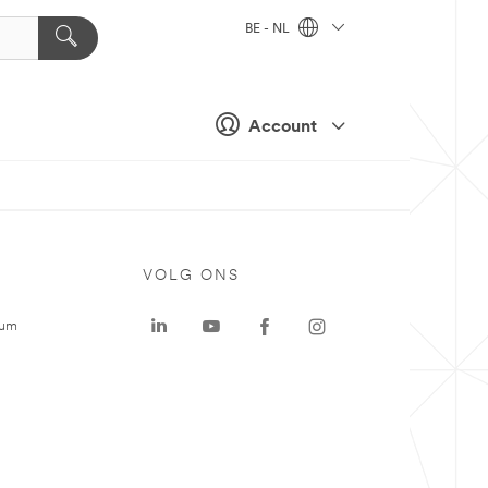
BE - NL
Account
VOLG ONS
rum