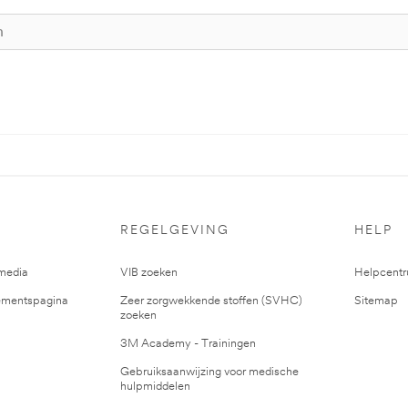
REGELGEVING
HELP
media
VIB zoeken
Helpcent
mentspagina
Zeer zorgwekkende stoffen (SVHC)
Sitemap
zoeken
3M Academy - Trainingen
Gebruiksaanwijzing voor medische
hulpmiddelen